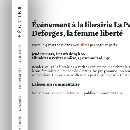
Événement à la librairie La P
Deforges, la femme liberté
Posté le 9 mars 2018 dans
Actualités
par seguier-paris.
ACTUALITÉS
Jeudi 22 mars, à partir de 19 h 00
Librairie La Petite Lumière, 14 rue Boulard, 14e
Rendez-vous à la librairie La Petite Lumière pour célébrer la 
NOUVEAUTÉS
icône féministe du monde des lettres. Au programme : présenta
romancière. Un verre sera offert aux participants par le Châ
Laisser un commentaire
Vous devez
vous connecter
pour publier un commentaire.
À PARAÎTRE
ANCIEN FONDS