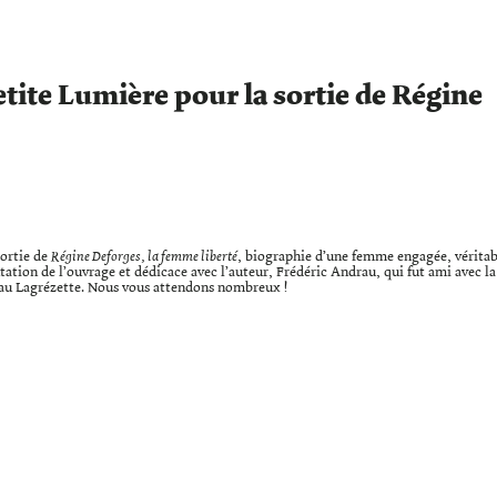
etite Lumière pour la sortie de Régine
sortie de
Régine Deforges, la femme liberté
, biographie d’une femme engagée, véritab
tion de l’ouvrage et dédicace avec l’auteur, Frédéric Andrau, qui fut ami avec la
teau Lagrézette. Nous vous attendons nombreux !