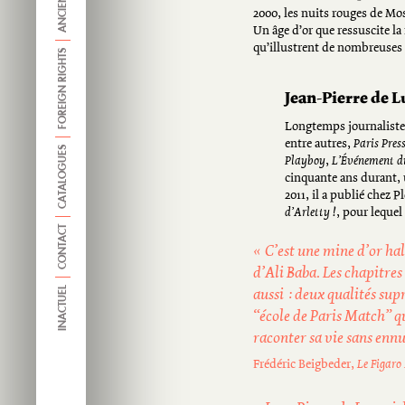
2000, les nuits rouges de Mos
Un âge d’or que ressuscite la
qu’illustrent de nombreuses 
FOREIGN RIGHTS
Jean-Pierre de L
Longtemps journalist
entre autres,
Paris Pres
CATALOGUES
Playboy
,
L’Événement d
cinquante ans durant, 
2011, il a publié chez
d’Arletty !
, pour lequel
CONTACT
« C’est une mine d’or ha
d’Ali Baba. Les chapitres
INACTUEL
aussi : deux qualités sup
“école de Paris Match” qu
raconter sa vie sans ennu
Frédéric Beigbeder,
Le Figaro