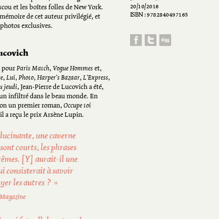
20/10/2016
cou et les boîtes folles de New York.
ISBN : 9782840497165
 mémoire de cet auteur privilégié, et
photos exclusives.
ucovich
e pour
Paris Match
,
Vogue Hommes
et,
se
,
Lui
,
Photo
,
Harper’s Bazaar
,
L’Express
,
u jeudi
, Jean-Pierre de Lucovich a été,
un infiltré dans le beau monde. En
 Plon un premier roman,
Occupe toi
 il a reçu le prix Arsène Lupin.
llucinante, une caverne
 sont courts, les phrases
rêmes. [Y] aurait-il une
i consisterait à savoir
yer les autres ? »
 Magazine