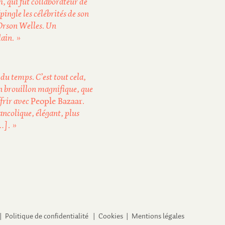
, qui fut collaborateur de
épingle les célébrités de son
Orson Welles. Un
ain. »
 du temps. C’est tout cela,
n brouillon magnifique, que
ffrir avec
People Bazaar
.
ncolique, élégant, plus
[…]. »
 |
Politique de confidentialité
|
Cookies
|
Mentions légales