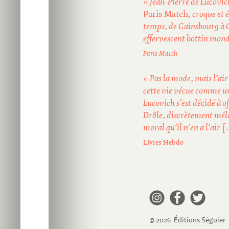
« Jean-Pierre de Lucovich
Paris Match
, croque et 
temps, de Gainsbourg à 
effervescent bottin mond
Paris Match
« Pas la mode, mais l’air
cette vie vécue comme u
Lucovich s’est décidé à o
Drôle, discrètement méla
moral qu’il n’en a l’air 
Livres Hebdo
© 2026 Éditions Séguier