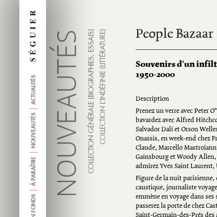
People Bazaar
NOUVEAUTÉS
COLLECTION GÉNÉRALE (BIOGRAPHIES, ESSAIS)
COLLECTION L’INDÉFINIE (LITTÉRATURE)
Souvenirs d'un infil
1950-2000
ACTUALITÉS
Description
Prenez un verre avec Peter O
NOUVEAUTÉS
bavardez avec Alfred Hitchcoc
Salvador Dalí et Orson Welle
Onassis, en week-end chez F
Claude, Marcello Mastroiann
Gainsbourg et Woody Allen, 
À PARAÎTRE
admirez Yves Saint Laurent
Figure de la nuit parisienn
caustique, journaliste voyag
emmène en voyage dans ses 
ANCIEN FONDS
passerez la porte de chez Cas
Saint-Germain-des-Prés des a