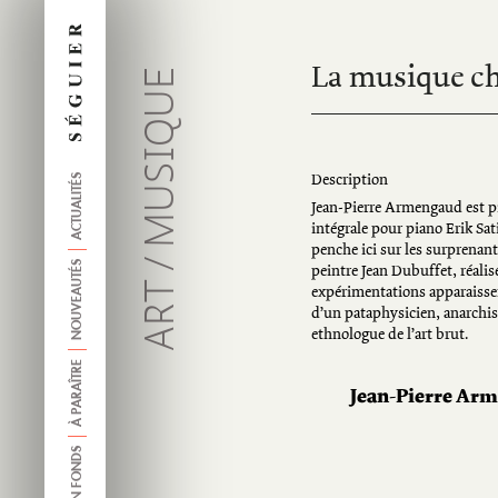
La musique ch
MUSIQUE
ACTUALITÉS
Description
Jean-Pierre Armengaud est pi
intégrale pour piano Erik Sati
penche ici sur les surprenan
/
NOUVEAUTÉS
peintre Jean Dubuffet, réalis
ART
expérimentations apparaisse
d’un pataphysicien, anarchist
ethnologue de l’art brut.
À PARAÎTRE
Jean-Pierre Ar
ANCIEN FONDS