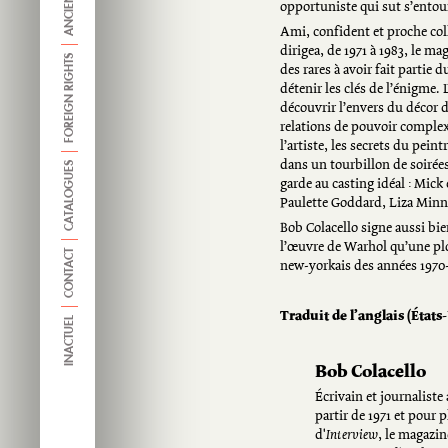
opportuniste qui sut s’entou
Ami, confident et proche colla
dirigea, de 1971 à 1983, le m
FOREIGN RIGHTS
des rares à avoir fait partie d
détenir les clés de l’énigme.
découvrir l’envers du décor d
relations de pouvoir complex
l’artiste, les secrets du pein
dans un tourbillon de soirées
CATALOGUES
garde au casting idéal : Mick 
Paulette Goddard, Liza Minne
Bob Colacello signe aussi bien
l’œuvre de Warhol qu’une pl
CONTACT
new-yorkais des années 1970-1
Traduit de l’anglais (État
INACTUEL
Bob Colacello
Écrivain et journaliste
partir de 1971 et pour 
d'
Interview
, le magazi