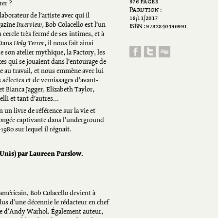
976 pages
rer ?
Parution :
borateur de l’artiste avec qui il
16/11/2017
agazine
Interview
, Bob Colacello est l’un
ISBN : 9782840496991
u cercle très fermé de ses intimes, et à
 Dans
Holy Terror
, il nous fait ainsi
e son atelier mythique, la Factory, les
es qui se jouaient dans l’entourage de
tre au travail, et nous emmène avec lui
 sélectes et de vernissages d’avant-
et Bianca Jagger, Elizabeth Taylor,
lli et tant d’autres…
 un livre de référence sur la vie et
ongée captivante dans l’underground
980 sur lequel il régnait.
s-Unis) par Laureen Parslow.
 américain, Bob Colacello devient à
plus d'une décennie le rédacteur en chef
ne d'Andy Warhol. Également auteur,