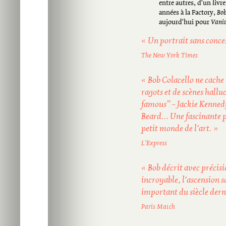
entre autres, d'un livr
années à la Factory,
Bob
aujourd'hui pour
Vanit
« Un portrait sans conce
The New York Times
« Bob Colacello ne cache 
ragots et de scènes hallu
famous” – Jackie Kenned
Beard… Une fascinante pl
petit monde de l'art. »
L'Express
« Bob décrit avec précis
incroyable, l'ascension so
important du siècle derni
Paris Match