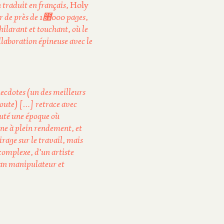
n traduit en français,
Holy
r de près de 1೙000 pages,
 hilarant et touchant, où le
llaboration épineuse avec le
necdotes (un des meilleurs
doute) […] retrace avec
uté une époque où
ne à plein rendement, et
rage sur le travail, mais
 complexe, d'un artiste
man manipulateur et