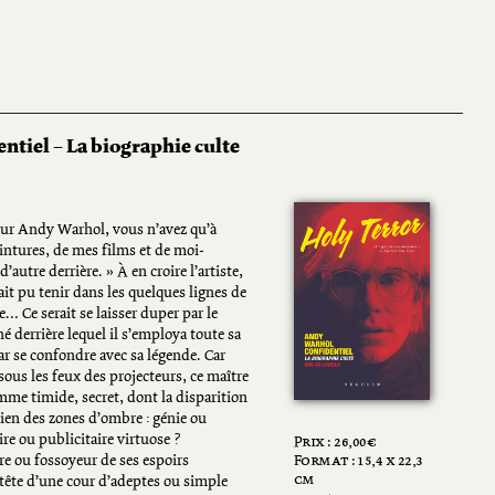
tiel – La biographie culte
 sur Andy Warhol, vous n’avez qu’à
intures, de mes films et de moi-
d’autre derrière. » À en croire l’artiste,
it pu tenir dans les quelques lignes de
… Ce serait se laisser duper par le
derrière lequel il s’employa toute sa
 par se confondre avec sa légende. Car
ous les feux des projecteurs, ce maître
me timide, secret, dont la disparition
 bien des zones d’ombre : génie ou
re ou publicitaire virtuose ?
Prix :
26,00
€
e ou fossoyeur de ses espoirs
Format : 15,4 x 22,3
cm
tête d’une cour d’adeptes ou simple