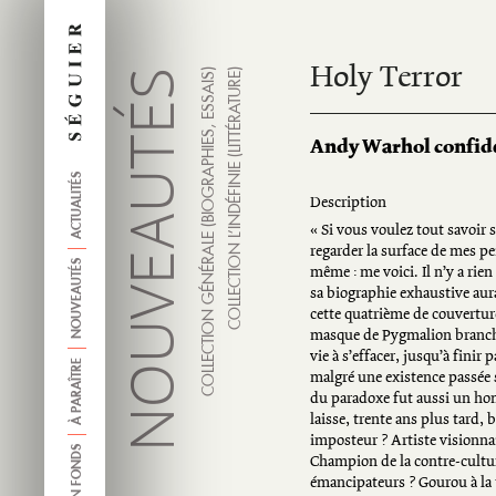
Holy Terror
NOUVEAUTÉS
COLLECTION GÉNÉRALE (BIOGRAPHIES, ESSAIS)
COLLECTION L’INDÉFINIE (LITTÉRATURE)
Andy Warhol confiden
ACTUALITÉS
Description
« Si vous voulez tout savoir
regarder la surface de mes pe
NOUVEAUTÉS
même : me voici. Il n’y a rien 
sa biographie exhaustive aura
cette quatrième de couverture
masque de Pygmalion branché 
vie à s’effacer, jusqu’à finir
À PARAÎTRE
malgré une existence passée s
du paradoxe fut aussi un hom
laisse, trente ans plus tard,
imposteur ? Artiste visionnai
ANCIEN FONDS
Champion de la contre-cultur
émancipateurs ? Gourou à la 