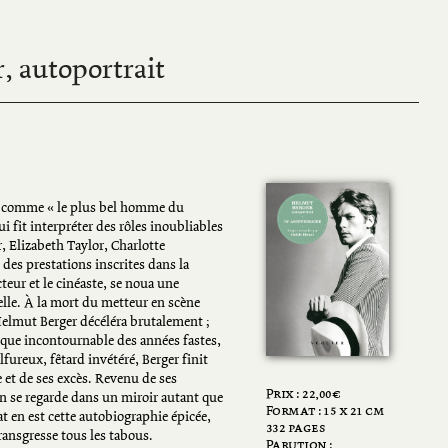
, autoportrait
é comme « le plus bel homme du
 fit interpréter des rôles inoubliables
 Elizabeth Taylor, Charlotte
des prestations inscrites dans la
teur et le cinéaste, se noua une
lle. À la mort du metteur en scène
d’Helmut Berger décéléra brutalement ;
que incontournable des années fastes,
fureux, fêtard invétéré, Berger finit
 et de ses excès. Revenu de ses
Prix :
22,00
€
en se regarde dans un miroir autant que
Format : 15 x 21 cm
at en est cette autobiographie épicée,
332 pages
ansgresse tous les tabous.
Parution :