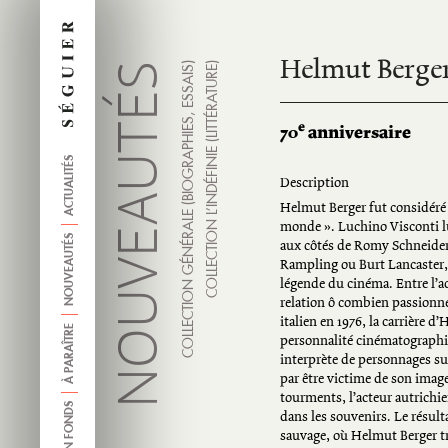
Helmut Berger
NOUVEAUTÉS
COLLECTION GÉNÉRALE (BIOGRAPHIES, ESSAIS)
COLLECTION L’INDÉFINIE (LITTÉRATURE)
e
70
anniversaire
ACTUALITÉS
Description
Helmut Berger fut considér
monde ». Luchino Visconti lui
NOUVEAUTÉS
aux côtés de Romy Schneider,
Rampling ou Burt Lancaster, 
légende du cinéma. Entre l’ac
relation ô combien passionne
italien en 1976, la carrière 
À PARAÎTRE
personnalité cinématographi
interprète de personnages sul
par être victime de son image
tourments, l’acteur autrichi
ANCIEN FONDS
dans les souvenirs. Le résult
sauvage, où Helmut Berger tr