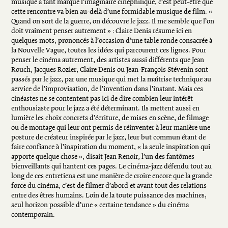
musique a tant marqué l’imaginaire cinéphilique, c’est peut-être que
cette rencontre va bien au-delà d’une formidable musique de film. «
Quand on sort de la guerre, on découvre le jazz. Il me semble que l’on
doit vraiment penser autrement » : Claire Denis résume ici en
quelques mots, prononcés à l’occasion d’une table ronde consacrée à
la Nouvelle Vague, toutes les idées qui parcourent ces lignes. Pour
penser le cinéma autrement, des artistes aussi différents que Jean
Rouch, Jacques Rozier, Claire Denis ou Jean-François Stévenin sont
passés par le jazz, par une musique qui met la maîtrise technique au
service de l’improvisation, de l’invention dans l’instant. Mais ces
cinéastes ne se contentent pas ici de dire combien leur intérêt
enthousiaste pour le jazz a été déterminant. Ils mettent aussi en
lumière les choix concrets d’écriture, de mises en scène, de filmage
ou de montage qui leur ont permis de réinventer à leur manière une
posture de créateur inspirée par le jazz, leur but commun étant de
faire confiance à l’inspiration du moment, « la seule inspiration qui
apporte quelque chose », disait Jean Renoir, l’un des fantômes
bienveillants qui hantent ces pages. Le cinéma-jazz défendu tout au
long de ces entretiens est une manière de croire encore que la grande
force du cinéma, c’est de filmer d’abord et avant tout des relations
entre des êtres humains. Loin de la toute puissance des machines,
seul horizon possible d’une « certaine tendance » du cinéma
contemporain.