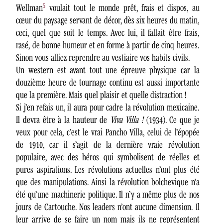
5
Wellman
voulait tout le monde prêt, frais et dispos, au
cœur du paysage servant de décor, dès six heures du matin,
ceci, quel que soit le temps. Avec lui, il fallait être frais,
rasé, de bonne humeur et en forme à partir de cinq heures.
Sinon vous alliez reprendre au vestiaire vos habits civils.
Un western est avant tout une épreuve physique car la
douzième heure de tournage continu est aussi importante
que la première. Mais quel plaisir et quelle distraction !
Si j’en refais un, il aura pour cadre la révolution mexicaine.
Il devra être à la hauteur de
Viva Villa !
(1934). Ce que je
veux pour cela, c’est le vrai Pancho Villa, celui de l’épopée
de 1910, car il s’agit de la dernière vraie révolution
populaire, avec des héros qui symbolisent de réelles et
pures aspirations. Les révolutions actuelles n’ont plus été
que des manipulations. Ainsi la révolution bolchevique n’a
été qu’une machinerie politique. Il n’y a même plus de nos
jours de Cartouche. Nos leaders n’ont aucune dimension. Il
leur arrive de se faire un nom mais ils ne représentent