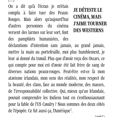
On a dit qu’à l’écran je m’étais
JE DÉTESTE LE
complu à faire tuer des Peaux-
CINÉMA, MAIS
Rouges. Mais alors qu’aujourd’hui
J’AIME TOURNER
d’autres personnes du cinéma
DES WESTERNS
versent des larmes sur leur sort, font
des pamphlets humanistes, des
déclarations d’intention sans jamais, au grand jamais,
mettre la main au portefeuille, moi plus humblement, je
leur ai donné du travail. Plus que d’avoir reçu des Oscars, ce
qui compte pour moi est d’avoir été fait frère de sang de
diverses nations peaux-rouges. Peut-être est-ce là mon
atavisme irlandais, mon sens des réalités, mon respect de
la beauté, des clans, face au monde moderne, des masses,
de l’irresponsabilité collective. Qui, mieux qu’un Irlandais,
pouvait comprendre les Indiens tout en s’enthousiasmant
pour la fable de l’US Cavalry ? Nous sommes des deux côtés
3
de l’épopée. Ce fut aussi ça, l’Amérique
.