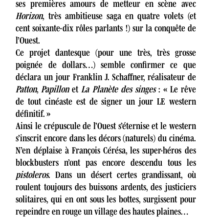
ses premières amours de metteur en scène avec
Horizon
, très ambitieuse saga en quatre volets (et
cent soixante-dix rôles parlants !) sur la conquête de
l’Ouest.
Ce projet dantesque (pour une très, très grosse
poignée de dollars…) semble confirmer ce que
déclara un jour Franklin J. Schaffner, réalisateur de
Patton
,
Papillon
et
La Planète des singes
: « Le rêve
de tout cinéaste est de signer un jour LE western
définitif. »
Ainsi le crépuscule de l’Ouest s’éternise et le western
s’inscrit encore dans les décors (naturels) du cinéma.
N’en déplaise à François Cérésa, les super-héros des
blockbusters n’ont pas encore descendu tous les
pistoleros
. Dans un désert certes grandissant, où
roulent toujours des buissons ardents, des justiciers
solitaires, qui en ont sous les bottes, surgissent pour
repeindre en rouge un village des hautes plaines…