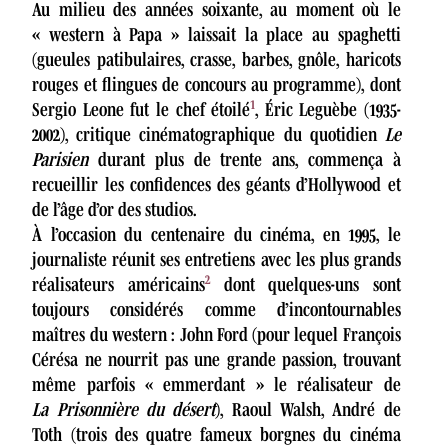
Au milieu des années soixante, au moment où le
« western à Papa » laissait la place au spaghetti
(gueules patibulaires, crasse, barbes, gnôle, haricots
rouges et flingues de concours au programme), dont
1
Sergio Leone fut le chef étoilé
, Éric Leguèbe (1935-
2002), critique cinématographique du quotidien
Le
Parisien
durant plus de trente ans, commença à
recueillir les confidences des géants d’Hollywood et
de l’âge d’or des studios.
À l’occasion du centenaire du cinéma, en 1995, le
journaliste réunit ses entretiens avec les plus grands
2
réalisateurs américains
dont quelques-uns sont
toujours considérés comme d’incontournables
maîtres du western : John Ford (pour lequel François
Cérésa ne nourrit pas une grande passion, trouvant
même parfois « emmerdant » le réalisateur de
La Prisonnière du désert
), Raoul Walsh, André de
Toth (trois des quatre fameux borgnes du cinéma