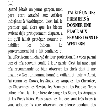
[…]
Quand j’étais un jeune garçon, mon
J’AI ÉTÉ UN DES
père était attaché aux Affaires
PREMIERS À
indigènes à Washington. C’est lui, le
DONNER UNE
premier qui, alors que les bisons
PLACE AUX
avaient déjà pratiquement disparu, a
FEMMES DANS LE
dit qu’il fallait protéger, nourrir et
WESTERN
habiller les Indiens. Le
gouvernement lui a fait confiance et
l’a, effectivement, chargé de leur protection. Il a vécu parmi
eux et m’a souvent confié à leur garde. C’est lui aussi qui
m’a recommandé de bien observer les chefs dont il me
disait : « C’est un homme honnête, vaillant et juste. » Ainsi,
j’ai connu les Crows, les Sioux, les Arapajos, les Cherokee,
les Cheyennes, les Navajos, les Zoonies et les Pueblos. Trois
tribus m’ont fait leur frère de sang : les Sioux, les Arapajos
et les Pieds Noirs. Vous savez, les Indiens sont très longs à
vous adopter. Ils vous observent en silence pendant des