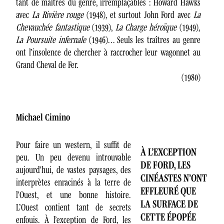
tant de maîtres du genre, irremplaçables : Howard Hawks
avec
La Rivière rouge
(1948), et surtout John Ford avec
La
Chevauchée fantastique
(1939),
La Charge héroïque
(1949),
La Poursuite infernale
(1946)… Seuls les traîtres au genre
ont l’insolence de chercher à raccrocher leur wagonnet au
Grand Cheval de Fer.
(1980)
Michael Cimino
Pour faire un western, il suffit de
À L’EXCEPTION
peu. Un peu devenu introuvable
DE FORD, LES
aujourd’hui, de vastes paysages, des
CINÉASTES N’ONT
interprètes enracinés à la terre de
EFFLEURÉ QUE
l’Ouest, et une bonne histoire.
LA SURFACE DE
L’Ouest contient tant de secrets
CETTE ÉPOPÉE
enfouis. À l’exception de Ford, les